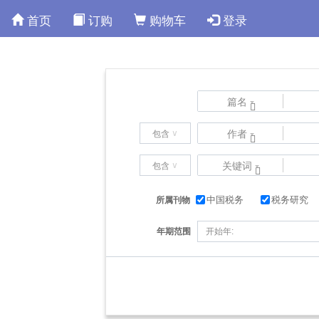
首页
订购
购物车
登录
篇名
∨
作者
包含
∨
关键词
包含
中国税务
税务研究
所属刊物
年期范围
开始年: